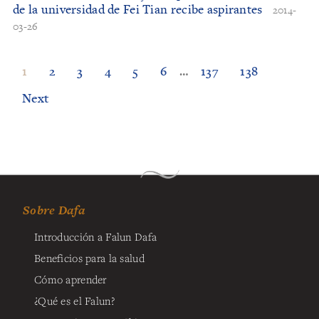
de la universidad de Fei Tian recibe aspirantes
2014-
03-26
1
2
3
4
5
6
…
137
138
Next
Sobre Dafa
Introducción a Falun Dafa
Beneficios para la salud
Cómo aprender
¿Qué es el Falun?